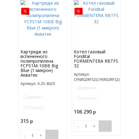
Картридж из
Котёл газовый
вспененного
Fondital
полипропилена
FORMENTERA RBTFS
FCPS1M-10BB Big
32
Blue (1 микрон)
Артикул:
Акватек
CFNR02RF32(CFKR02RF32)
Артикул: 0-25-4020
Сравнить
Сравнить
Отложить
Отложить
106 290
p
315
p
-
+
-
+