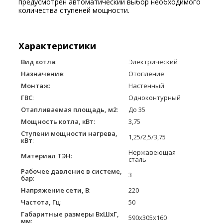
предусмотрен автоматический выбор необходимого
количества ступеней мощности.
Характеристики
Вид котла
:
Электрический
Назначение
:
Отопление
Монтаж
:
Настенный
ГВС
:
Одноконтурный
Отапливаемая площадь, м2
:
До 35
Мощность котла, кВт
:
3,75
Ступени мощности нагрева,
1,25/2,5/3,75
кВт
:
Нержавеющая
Материал ТЭН
:
сталь
Рабочее давление в системе,
3
бар
:
Напряжение сети, В
:
220
Частота, Гц
:
50
Габаритные размеры ВхШхГ,
590х305х160
мм
: