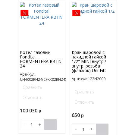
Котёл газовый
Кран шаровой с
Fondital
накидной гайкой
FORMENTERA RBTN
1/2" MINI внутр./
24
внутр. резьба
(флажок) Uni-Fitt
Артикул:
Артикул: 122N2000
CFNR02RH24(CFKR02RH24)
Сравнить
Сравнить
Отложить
Отложить
100 030
p
650
p
-
+
-
+