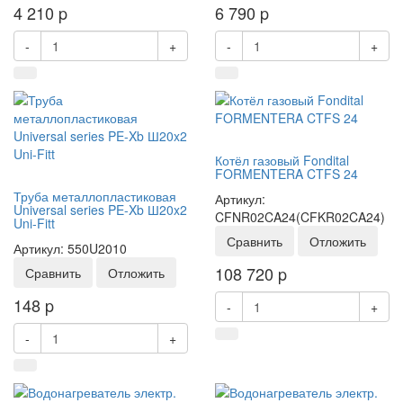
4 210
p
6 790
p
-
+
-
+
Котёл газовый Fondital
FORMENTERA CTFS 24
Труба металлопластиковая
Артикул:
Universal series PE-Xb Ш20x2
CFNR02CA24(CFKR02CA24)
Uni-Fitt
Сравнить
Отложить
Артикул: 550U2010
108 720
p
Сравнить
Отложить
148
p
-
+
-
+