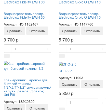
Водонагреватель электр.
Водонагреватель электр.
Electrolux Fidelity EWH 30
Electrolux Q-bic O EWH 10
Артикул: НС-1182467
Артикул: НС-1147760
Сравнить
Отложить
Сравнить
Отложить
9 700
p
5 760
p
-
+
-
+
ЭПО-2,5
Артикул: 11003
Кран-тройник шаровой для
бытовой техники
Сравнить
Отложить
1/2"х3/4"х1/2" внутр./наружн./
наружн. резьба (флажок)
5 850
p
Uni-Fitt
Артикул: 182C2320
-
+
Сравнить
Отложить