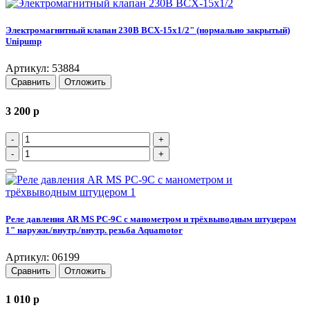
Электромагнитный клапан 230В ВСХ-15х1/2" (нормально закрытый)
Unipump
Артикул: 53884
Сравнить
Отложить
3 200
p
-
+
-
+
Реле давления AR MS PC-9C с манометром и трёхвыводным штуцером
1" наружн./внутр./внутр. резьба Aquamotor
Артикул: 06199
Сравнить
Отложить
1 010
p