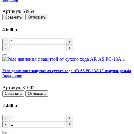
Артикул: 63954
Сравнить
Отложить
4 600
p
-
+
-
+
Реле давления c защитой от сухого хода AR АS PC-13А 1" наружн. резьба
Aquamotor
Артикул: 31005
Сравнить
Отложить
2 480
p
-
+
-
+