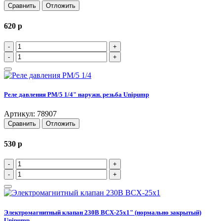
Сравнить
Отложить
620
p
-
+
-
+
Реле давления РМ/5 1/4" наружн. резьба Unipump
Артикул: 78907
Сравнить
Отложить
530
p
-
+
-
+
Электромагнитный клапан 230В ВСХ-25х1" (нормально закрытый)
Unipump