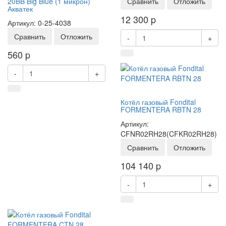
20BB Big Blue (1 микрон)
Сравнить
Отложить
Акватек
12 300
p
Артикул: 0-25-4038
Сравнить
Отложить
-
+
560
p
-
+
Котёл газовый Fondital
FORMENTERA RBTN 28
Артикул:
CFNR02RH28(CFKR02RH28)
Сравнить
Отложить
104 140
p
-
+