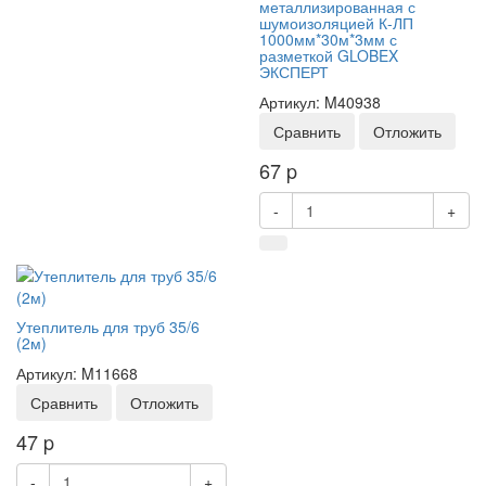
металлизированная с
шумоизоляцией К-ЛП
1000мм*30м*3мм с
разметкой GLOBEX
ЭКСПЕРТ
Артикул: M40938
Сравнить
Отложить
67
p
-
+
Утеплитель для труб 35/6
(2м)
Артикул: M11668
Сравнить
Отложить
47
p
-
+