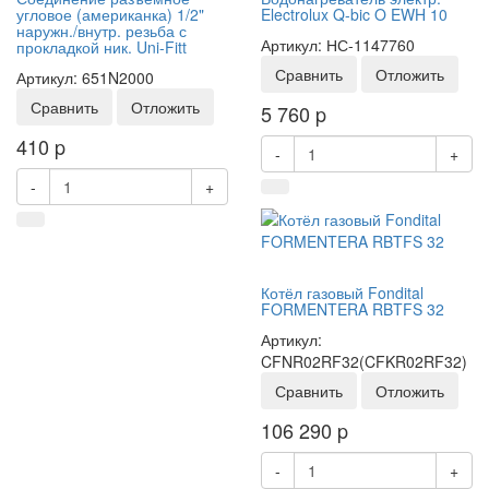
угловое (американка) 1/2"
Electrolux Q-bic O EWH 10
наружн./внутр. резьба с
Артикул: НС-1147760
прокладкой ник. Uni-Fitt
Сравнить
Отложить
Артикул: 651N2000
Сравнить
Отложить
5 760
p
410
p
-
+
-
+
Котёл газовый Fondital
FORMENTERA RBTFS 32
Артикул:
CFNR02RF32(CFKR02RF32)
Сравнить
Отложить
106 290
p
-
+