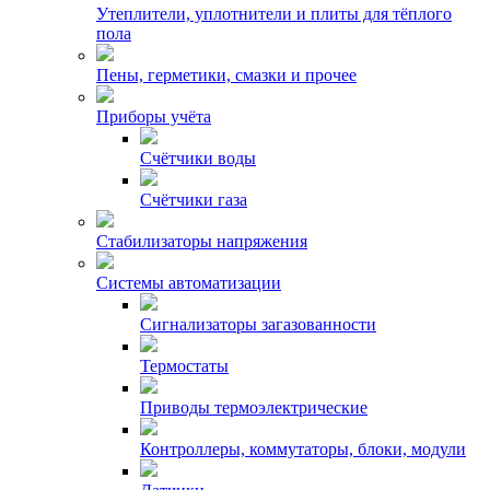
Утеплители, уплотнители и плиты для тёплого
пола
Пены, герметики, смазки и прочее
Приборы учёта
Счётчики воды
Счётчики газа
Стабилизаторы напряжения
Системы автоматизации
Сигнализаторы загазованности
Термостаты
Приводы термоэлектрические
Контроллеры, коммутаторы, блоки, модули