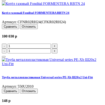
Котёл газовый Fondital FORMENTERA RBTN 24
Артикул: CFNR02RH24(CFKR02RH24)
Сравнить
Отложить
100 030
p
-
+
-
+
Труба металлопластиковая Universal series PE-Xb Ш20x2 Uni-Fitt
Артикул: 550U2010
Сравнить
Отложить
148
p