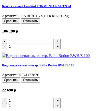
Котёл газовый Fondital FORMENTERA CTN 24
Артикул: CFNR02CC24(CFKR02CC24)
Сравнить
Отложить
106 190
p
-
+
-
+
Водонагреватель электр. Ballu Rodon BWH/S 100
Артикул: НС-1123876
Сравнить
Отложить
22 690
p
-
+
-
+